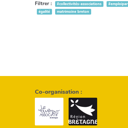
Filtrer :
#collectivités-associations
#emploipar
égalité
matrimoine breton
Co-organisation :