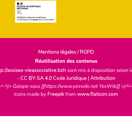
Mentions légales / RGPD
Réutilisation des contenus
tp://assises-vieassociative.bzh
sont mis à disposition selon 
- CC BY-SA 4.0 Code Juridique | Attribution
>^
^)> Galope sous [[https://www.yeswiki.net YesWiki]] <(^
^
Icons made by
Freepik
from
www.flaticon.com